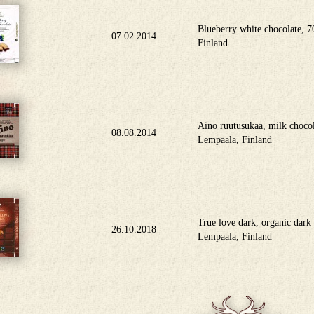
Blueberry white chocolate,
07.02.2014
Finland
Aino ruutusukaa, milk choco
08.08.2014
Lempaala, Finland
True love dark, organic dar
26.10.2018
Lempaala, Finland